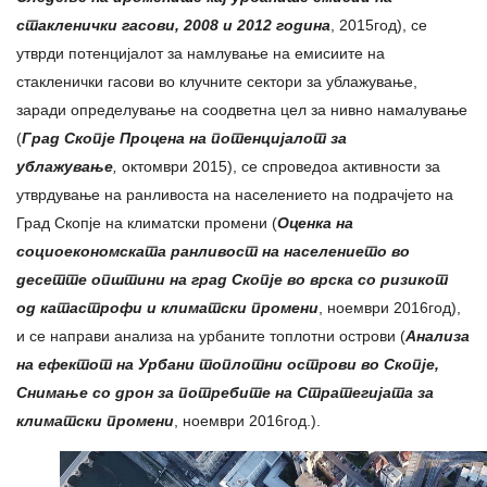
стакленички гасови, 2008 и 2012 година
, 2015год), се
утврди потенцијалот за намлување на емисиите на
стакленички гасови во клучните сектори за ублажување,
заради определување на соодветна цел за нивно намалување
(
Град Скопје Процена на потенцијалот за
ублажување
,
октомври 2015), се спроведоа активности за
утврдување на ранливоста на населението на подрачјето на
Град Скопје на климатски промени (
Оценка на
социоекономската ранливост на населението во
десетте општини на град Скопје во врска со ризикот
од катастрофи и климатски промени
, ноември 2016год),
и се направи анализа на урбаните топлотни острови (
Анализа
на ефектот на Урбани топлотни острови во Скопје,
Снимање со дрон за потребите на Стратегијата за
климатски промени
, ноември 2016год.).