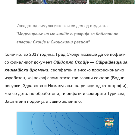
Извадок од симулациите кои се дел од студијата:
“
Моделирање на можните сценарија за поплави во
градот Скопје и Скопскиот регион”
Конечно, во 2017 година, Град Скопје можеше да се пофали
со финалниот документ
Отпорно Скопје — Стратегија за
климатски промени
, сеопфатен и високо професионално
изработен, кој покрај спомнатите три главни сектори (Водни
ресурси, Здравство и Намалување на ризици од катастрофи),
кои се детално обработени, ги опфати и секторите Туризам,
Заштитени подрачја и Јавно зеленило.