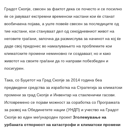
Градот Скопје, свесен за фактот дека се почесто и се посилно
ќе се јавуваат екстремни временски настани кои ќе станат
вообичаена појава, а уште повеќе свесен за последиците од
тие настани, кои стануваат дел од секојдневниот живот на
неговите граѓани, започна да размислува за начинот на кој ќе
даде свој придонес во намалувањето на проблемите кои
климатските промени неминовно ги создаваат, но и како
животот на своите граѓани да го направи побезбеден и
посигурен.
Така, со Буџетот на Град Скопје за 2014 година беа
предвидени средства за изработка на Стратегија за климатски
промени за град Скопје и Инвентар на стакленички гасови.
Истовремено се појави можност за соработка со Програмата
за развој на Обединетите нации (УНДП) и учество на Градот
Скопје во еден меѓународен проект
Зголемување на
урбаната отпорност на катастрофи и климатски промени