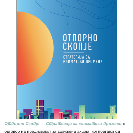
Отпорно Скопје — Стратегија за климатски промени
е
одговор на предизвикот за здружена акција, кој поаѓајќи од