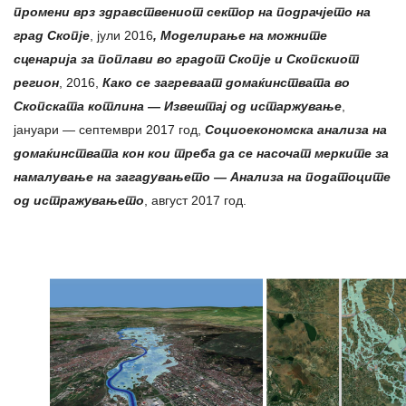
промени врз здравствениот сектор на подрачјето на
град Скопје
, јули 2016
, Моделирање на можните
сценарија за поплави во градот Скопје и Скопскиот
регион
, 2016,
Како се загреваат домаќинствата во
Скопската котлина — Извештај од истаржување
,
јануари — септември 2017 год,
Социоекономска анализа на
домаќинствата кон кои треба да се насочат мерките за
намалување на загадувањето — Анализа на податоците
од истражувањето
, август 2017 год.