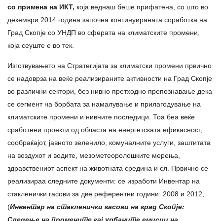
со примена на ИКТ,
која веднаш беше прифатена, со што во
декември 2014 година започна континуираната соработка на
Град Скопје со УНДП во сферата на климатските промени,
која сеуште е во тек.
Изготвувањето на Стратегијата за климатски промени првично
се надоврза на веќе реализираните активности на Град Скопје
во различни сектори, без нивно претходно препознавање дека
се сегмент на борбата за намалување и прилагодување на
климатските промени и нивните последици. Тоа беа веќе
сработени проекти од областа на енергетската ефикасност,
сообраќајот, јавното зеленило, комуналните услуги, заштитата
на воздухот и водите, мезометеоролошките мерења,
здравствениот аспект на животната средина и сл. Првично се
реализираа следните документи: се изработи Инвентар на
стакленички гасови за две референтни години: 2008 и 2012,
(
Инвентар на стакленички гасови на град Скопје:
Следење на промените кај урбаните емисии на