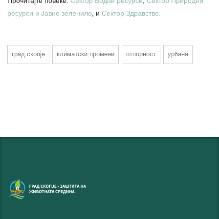
Прочитајте повеќе:
Сектор Водни ресурси
,
Сектор Природни
ресурси и Јавно зеленило
, и
Сектор Здравство.
град скопје
климатски промени
отпорност
урбана