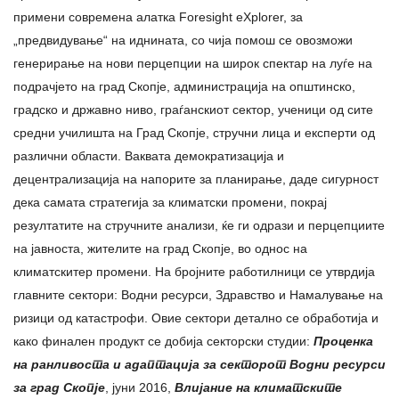
примени современа алатка Foresight eXplorer, за
„предвидување“ на иднината, со чија помош се овозможи
генерирање на нови перцепции на широк спектар на луѓе на
подрачјето на град Скопје, администрација на општинско,
градско и државно ниво, граѓанскиот сектор, ученици од сите
средни училишта на Град Скопје, стручни лица и експерти од
различни области. Ваквата демократизација и
децентрализација на напорите за планирање, даде сигурност
дека самата стратегија за климатски промени, покрај
резултатите на стручните анализи, ќе ги одрази и перцепциите
на јавноста, жителите на град Скопје, во однос на
климатскитер промени. На бројните работилници се утврдија
главните сектори: Водни ресурси, Здравство и Намалување на
ризици од катастрофи. Овие сектори детално се обработија и
како финален продукт се добија секторски студии:
Проценка
на ранливоста и адаптација за секторот Водни ресурси
за град Скопје
, јуни 2016,
Влијание на климатските