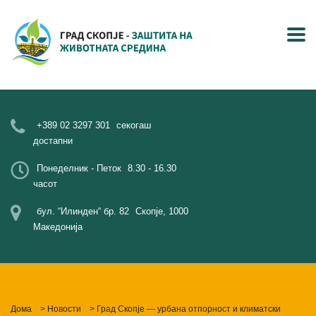
+389 02 3297 301
секогаш
достапни
Понеделник - Петок
8.30 - 16.30
часот
бул. “Илинден“ бр. 82
Скопје, 1000
Македонија
Дома
>
Новости
>
Град Скопје — урбана отпорност и климатски