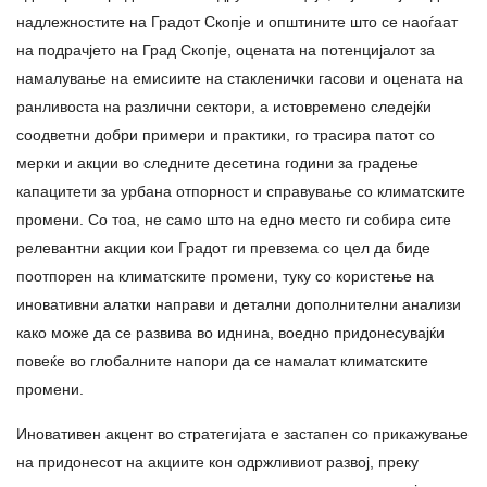
надлежностите на Градот Скопје и општините што се наоѓаат
на подрачјето на Град Скопје, оцената на потенцијалот за
намалување на емисиите на стакленички гасови и оцената на
ранливоста на различни сектори, а истовремено следејќи
соодветни добри примери и практики, го трасира патот со
мерки и акции во следните десетина години за градење
капацитети за урбана отпорност и справување со климатските
промени. Со тоа, не само што на едно место ги собира сите
релевантни акции кои Градот ги превзема со цел да биде
поотпорен на климатските промени, туку со користење на
иновативни алатки направи и детални дополнителни анализи
како може да се развива во иднина, воедно придонесувајќи
повеќе во глобалните напори да се намалат климатските
промени.
Иновативен акцент во стратегијата е застапен со прикажување
на придонесот на акциите кон одржливиот развој, преку