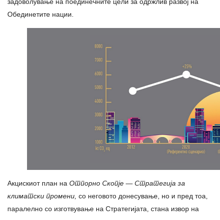
задоволување на поединечните цели за одржлив развој на
Обединетите нации.
Акцискиот план на
Отпорно Скопје — Стратегија за
климатски промени,
со неговото донесување, но и пред тоа,
паралелно со изготвување на Стратегијата, стана извор на