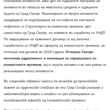
планирани активности, како дел на годишните програми на
активности во областа на животната средина и годишните
буџети на Град Скопје. Реализирани се бројни активности
предвидени за подобрување на состојбите во секторите
опфатени со Стратегијата за климатски промени, дел
самостојно од Град Скопје, но повеќето во соработка со УНДП.
По завршување на првичниот договор со кој започна
соработката со УНДП во сферата на климатските промени, се
потпиша нов договор во 2018 година:
Отпорно Скопје:
поголема одржливост и иновации за справување со
климатските промени,
кој е сеуште активен и во чии рамки се
реализираат многу активности.
Во следните објавени написи ќе можете да прочитате
повеќе за одделните сектори во кои Град Скопје развива и
имплементира мерки и алатки со цел ублажување на
негативните ефекти од климатските промени.