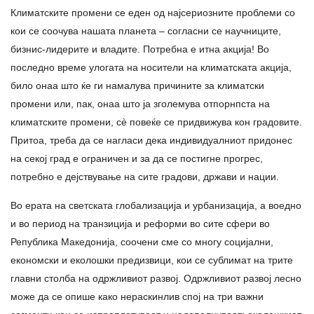
Климатските промени се еден од најсериозните проблеми со
кои се соочува нашата планета – согласни се научниците,
бизнис-лидерите и владите. Потребна е итна акција! Во
последно време улогата на носители на климатската акција,
било онаа што ќе ги намалува причините за климатски
промени или, пак, онаа што ја зголемува отпорнпста на
климатските промени, сè повеќе се придвижува кон градовите.
Притоа, треба да се нагласи дека индивидуалниот придонес
на секој град е ограничен и за да се постигне прогрес,
потребно е дејствување на сите градови, држави и нации.
Во ерата на светската глобализација и урбанизација, а воедно
и во период на транзиција и реформи во сите сфери во
Република Македонија, соочени сме со многу социјални,
економски и еколошки предизвици, кои се сублимат на трите
главни столба на одржливиот развој. Одржливиот развој лесно
може да се опише како нераскинлив спој на три важни