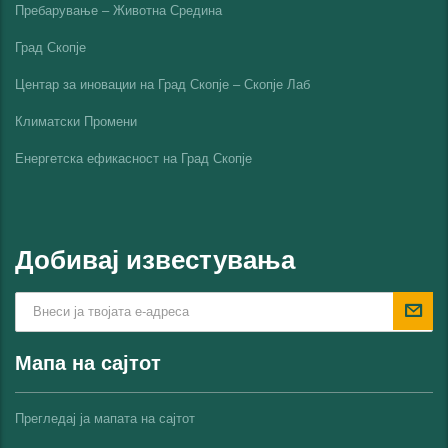
Пребарување – Животна Средина
Град Скопје
Центар за иновации на Град Скопје – Скопје Лаб
Климатски Промени
Енергетска ефикасност на Град Скопјe
Добивај известувања
Мапа на сајтот
Прегледај ја мапата на сајтот