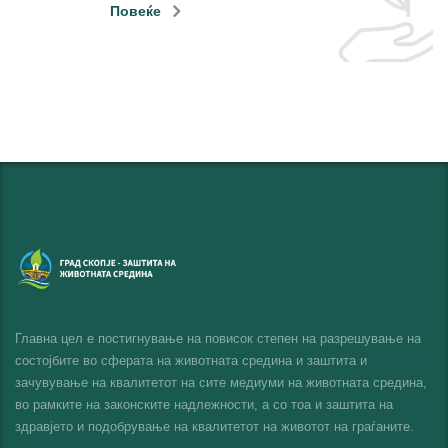
Повеќе
Главна цел е постигнување на повисок степен на разрешување на
состојбите во сферата на животната средина и заштита и
зачувување на квалитетот на сите медиуми на животната средина,
во рамките на законските надлежности, а со тоа и заштита на
здравјето и подобрување на квалитетот на животот на граѓаните.