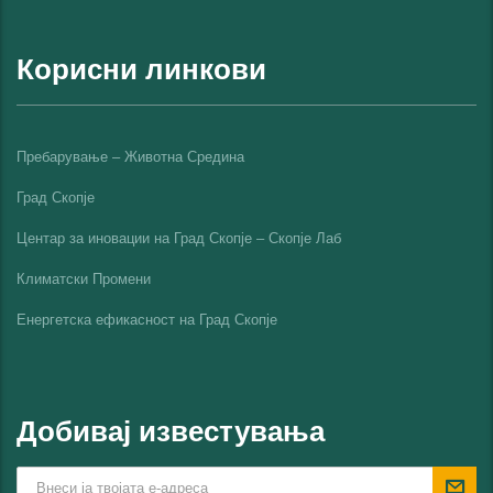
Корисни линкови
Пребарување – Животна Средина
Град Скопје
Центар за иновации на Град Скопје – Скопје Лаб
Климатски Промени
Енергетска ефикасност на Град Скопјe
Добивај известувања