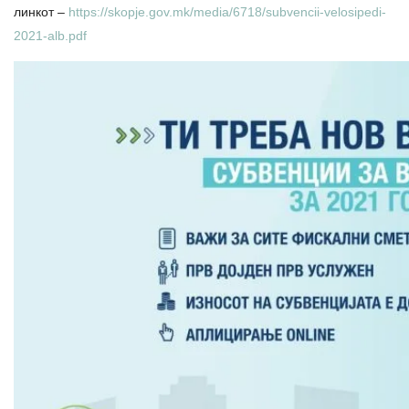
линкот –
https://skopje.gov.mk/media/6718/subvencii-velosipedi-
2021-alb.pdf