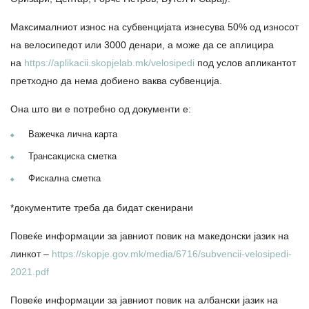
Максималниот износ на субвенцијата изнесува 50% од износот
на велосипедот или 3000 денари, а може да се аплицира
на
https://aplikacii.skopjelab.mk/velosipedi
под услов апликантот
претходно да нема добиено ваква субвенција.
Она што ви е потребно од документи е:
Важечка лична карта
Трансакциска сметка
Фискална сметка
*документите треба да бидат скенирани
Повеќе информации за јавниот повик на македонски јазик на
линкот –
https://skopje.gov.mk/media/6716/subvencii-velosipedi-
2021.pdf
Повеќе информации за јавниот повик на албански јазик на