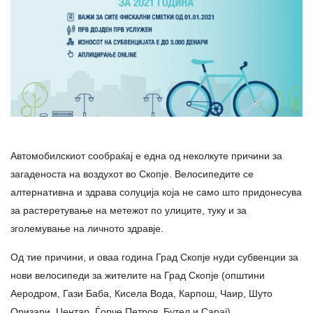
Автомобилскиот сообраќај е една од неколкуте причини за
загаденоста на воздухот во Скопје. Велосипедите се
алтернативна и здрава солуција која не само што придонесува
за растеретување на метежот по улиците, туку и за
зголемување на личното здравје.
Од тие причини, и оваа година Град Скопје нуди субвенции за
нови велосипеди за жителите на Град Скопје (општини
Аеродром, Гази Баба, Кисела Вода, Карпош, Чаир, Шуто
Оризари, Центар, Ѓорче Петров, Бутел и Сарај).