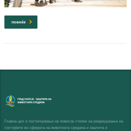
повеќе
Главна цел е постигнување на повисок степен на разрешување на
состојбите во сферата на животната средина и заштита и