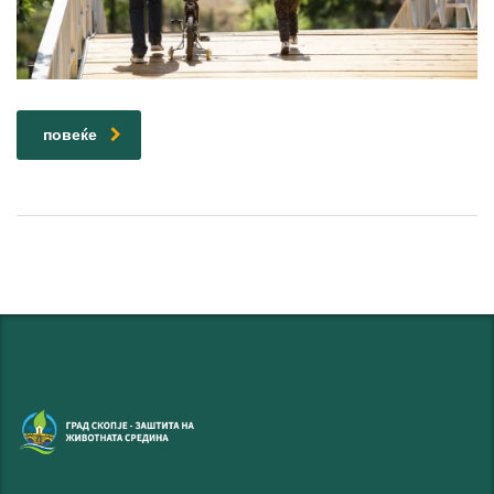
повеќе