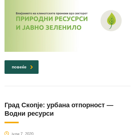
повеќе
Град Скопје: урбана отпорност —
Водни ресурси
јули 7, 2020