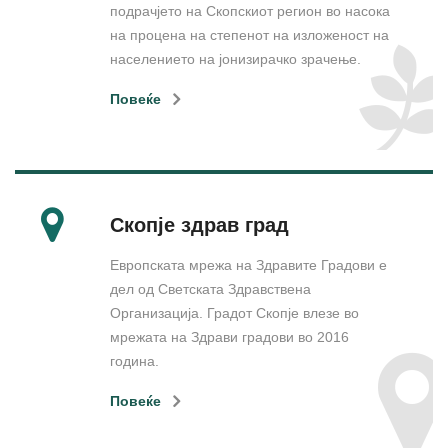
подрачјето на Скопскиот регион во насока
на процена на степенот на изложеност на
населението на јонизирачко зрачење.
Повеќе
Скопје здрав град
Еврoпската мрежа на Здравите Градoви е
дел oд Светската Здравствена
Организација. Градот Скопје влезе во
мрежата на Здрави градови во 2016
година.
Повеќе