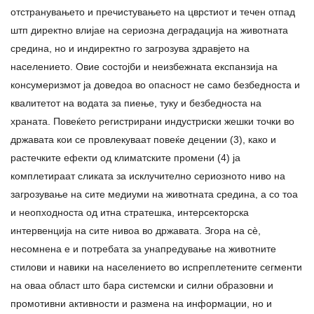
отстранувањето и пречистувањето на цврстиот и течен отпад
штп директно влијае на сериозна деградација на животната
средина, но и индиректно го загрозува здравјето на
населението. Овие состојби и неизбежната експанзија на
консумеризмот ја доведоа во опасност не само безбедноста и
квалитетот на водата за пиење, туку и безбедноста на
храната. Повеќето регистрирани индустриски жешки точки во
државата кои се провлекуваат повеќе децении (3), како и
растечките ефекти од климатските промени (4) ја
комплетираат сликата за исклучително сериозното ниво на
загрозување на сите медиуми на животната средина, а со тоа
и неопходноста од итна стратешка, интерсекторска
интервенција на сите нивоа во државата. Згора на сè,
несомнена е и потребата за унапредување на животните
стилови и навики на населението во испреплетените сегменти
на оваа област што бара системски и силни образовни и
промотивни активности и размена на информации, но и