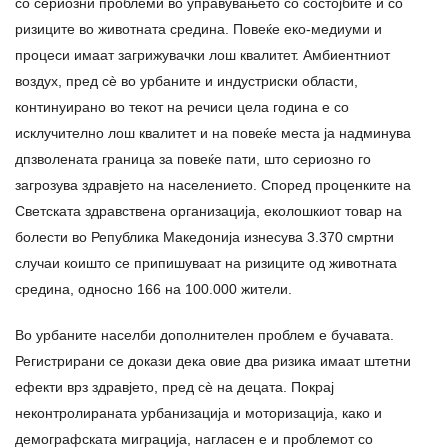
со сериозни проблеми во управувањето со состојбите и со
ризиците во животната средина. Повеќе еко-медиуми и
процеси имаат загрижувачки лош квалитет. Амбиентниот
воздух, пред сè во урбаните и индустриски области,
континуирано во текот на речиси цела година е со
исклучително лош квалитет и на повеќе места ја надминува
дпзволената граница за повеќе пати, што сериозно го
загрозува здравјето на населението. Според проценките на
Светската здравствена организација, еколошкиот товар на
болести во Република Македонија изнесува 3.370 смртни
случаи коишто се припишуваат на ризиците од животната
средина, односно 166 на 100.000 жители.
Во урбаните населби дополнителен проблем е бучавата.
Регистрирани се докази дека овие два ризика имаат штетни
ефекти врз здравјето, пред сè на децата. Покрај
неконтролираната урбанизација и моторизација, како и
демографската миграција, нагласен е и проблемот со