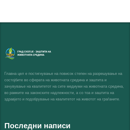
Главна цел е постигнување на повисок степен на разрешување на
состојбите во сферата на животната средина и заштита и
зачувување на квалитетот на сите медиуми на животната средина,
во рамките на законските надлежности, а со тоа и заштита на
здравјето и подобрување на квалитетот на животот на граѓаните.
Последни написи