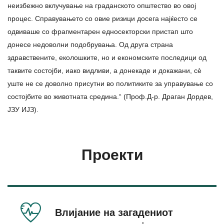
неизбежно вклучување на граданското општество во овој
процес. Справувањето со овие ризици досега најќесто се
одвиваше со фрагментарен едносекторски пристап што
донесе недоволни подобрувања. Од друга страна
здравствените, еколошките, но и економските последици од
таквите состојби, иако видливи, а донекаде и докажани, сè
уште не се доволно присутни во политиките за управување со
состојбите во животната средина.“ (Проф.Д-р. Драган Дордев,
ЈЗУ ИЈЗ).
Проекти
Влијание на загадениот