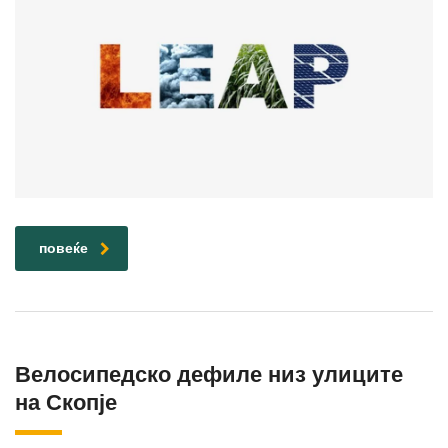
повеќе
Велосипедско дефиле низ улиците
на Скопје