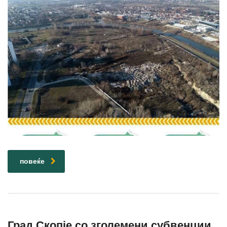
повеќе
Град Скопје со зголемени субвенции