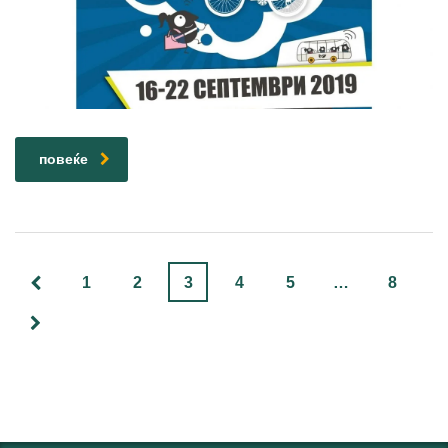
повеќе
1
2
3
4
5
…
8