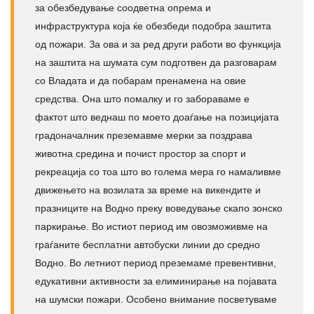
за обезбедување соодветна опрема и
инфраструктура која ќе обезбеди подобра заштита
од пожари. За ова и за ред други работи во функција
на заштита на шумата сум подготвен да разговарам
со Владата и да побарам пренамена на овие
средства. Она што помалку и го забораваме е
фактот што веднаш по моето доаѓање на позицијата
градоначалник преземавме мерки за поздрава
животна средина и почист простор за спорт и
рекреација со тоа што во голема мера го намаливме
движењето на возилата за време на викендите и
празниците на Водно преку воведување скапо зонско
паркирање. Во истиот период им овозможивме на
граѓаните бесплатни автобуски линии до средно
Водно. Во летниот период преземаме превентивни,
едукативни активности за елиминирање на појавата
на шумски пожари. Особено внимание посветуваме