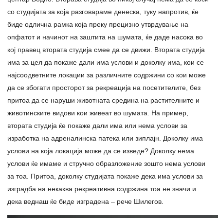
со студијата за која разговараме денеска, туку напротив, ќе
биде одлична рамка која преку прецизно утврдување на
опфатот и начинот на заштита на шумата, ќе даде насока во
кој правец втората студија смее да се движи. Втората студија
има за цел да покаже дали има услови и доколку има, кои се
најсоодветните локации за различните содржини со кои може
да се збогати просторот за рекреација на посетителите, без
притоа да се наруши животната средина на растителните и
животинските видови кои живеат во шумата. На пример,
втората студија ќе покаже дали има или нема услови за
изработка на адреналинска патека или зиплајн. Доколку има
услови на која локација може да се изведе? Доколку нема
услови ќе имаме и стручно образложение зошто нема услови
за тоа. Притоа, доколку студијата покаже дека има услови за
изградба на некаква рекреативна содржина тоа не значи и
дека веднаш ќе биде изградена – рече Шилегов.