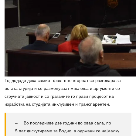
Тој додаде дека самиот факт што вторпат се разговара за
истата студија и се разменуваат мислења и аргументи со
стручната јавност и со граѓаните го прави процесот на
изработка на студијата инклузивен и транспарентен.
– Во последниве две години во оваа сала, по
5.пат дискутираме за Водно, а одржани се најмалку