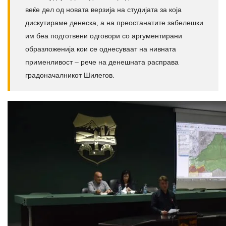
веќе дел од новата верзија на студијата за која
дискутираме денеска, а на преостанатите забелешки
им беа подготвени одговори со аргументирани
образложенија кои се однесуваат на нивната
применливост – рече на денешната расправа
градоначалникот Шилегов.