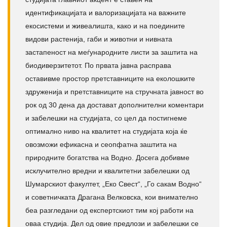
идентификацијата и валоризацијата на важните
екосистеми и живеалишта, како и на поедините
видови растенија, габи и животни и нивната
застапеност на меѓународните листи за заштита на
биодиверзитетот. По првата јавна расправа
оставивме простор претставниците на еколошките
здруженија и претставниците на стручната јавност во
рок од 30 дена да достават дополнителни коментари
и забелешки на студијата, со цел да постигнеме
оптимално ниво на квалитет на студијата која ќе
овозможи ефикасна и сеопфатна заштита на
природните богатства на Водно. Досега добивме
исклучително вредни и квалитетни забелешки од
Шумарскиот факултет, „Еко Свест“, „Го сакам Водно“
и советничката Драгана Велковска, кои внимателно
беа разгледани од експертскиот тим кој работи на
оваа студија. Дел од овие предлози и забелешки се