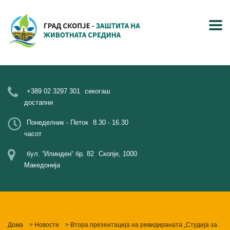
+389 02 3297 301
секогаш
достапни
Понеделник - Петок
8.30 - 16.30
часот
бул. “Илинден“ бр. 82
Скопје, 1000
Македонија
Дома
>
Новости
>
Втора презентација на ревидираната „Студија за