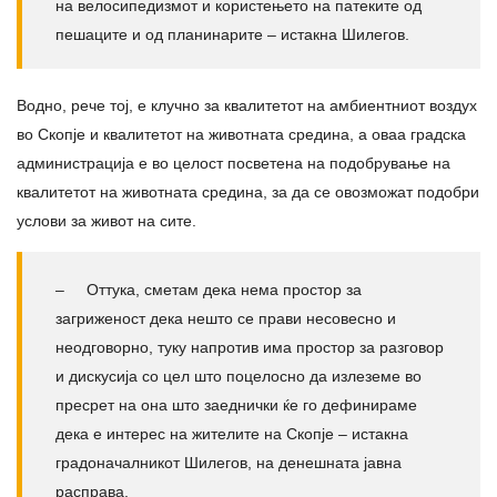
на велосипедизмот и користењето на патеките од
пешаците и од планинарите – истакна Шилегов.
Водно, рече тој, е клучно за квалитетот на амбиентниот воздух
во Скопје и квалитетот на животната средина, а оваа градска
администрација е во целост посветена на подобрување на
квалитетот на животната средина, за да се овозможат подобри
услови за живот на сите.
– Оттука, сметам дека нема простор за
загриженост дека нешто се прави несовесно и
неодговорно, туку напротив има простор за разговор
и дискусија со цел што поцелосно да излеземе во
пресрет на она што заеднички ќе го дефинираме
дека е интерес на жителите на Скопје – истакна
градоначалникот Шилегов, на денешната јавна
расправа.