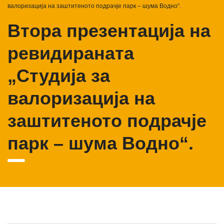
валоризација на заштитеното подрачје парк – шума Водно“.
Втора презентација на
ревидираната
„Студија за
валоризација на
заштитеното подрачје
парк – шума Водно“.