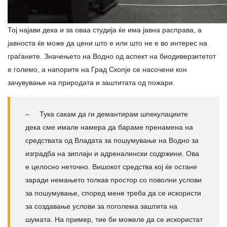
Тој најави дека и за оваа студија ќе има јавна расправа, а
јавноста ќе може да цени што е или што не е во интерес на
граѓаните. Значењето на Водно од аспект на биодиверзитетот
е големо, а напорите на Град Скопје се насочени кон
зачувување на природата и заштитата од пожари.
– Тука сакам да ги демантирам шпекулациите
дека сме имале намера да бараме пренамена на
средствата од Владата за пошумување на Водно за
изградба на зиплајн и адреналински содржини. Ова
е целосно неточно. Вишокот средства кој ќе остане
заради немањето толкав простор со поволни услови
за пошумување, според мене треба да се искористи
за создавање услови за поголема заштита на
шумата. На пример, тие би можеле да се искористат