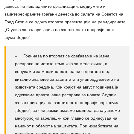
јавност, на невладините организации, медиумите и
заинтересираните граѓани денеска во салата на Советот на
Град Скопје се одржа втората презентација на ревидираната
„Студија за валоризација на заштитеното подрачје парк –
шума Водно“.
– Годинава по вторпат се среќаваме на јавна
расправа на истата тема која за мене лично, а
верувам и за мнозинството наши сограѓани е од
витално значење за заштитата и унапредувањето на
животната средина. Кон крајот на август годинава ја
одржавме првата јавна расправа за новата Студија
за валоризација на заштитеното подрачје парк-шума
„Водно“, во чии рамки имавме можност да слушнеме
многубројни забелешки кои главно се однесуваа на
начинот и обемот на заштитата. При изработката на
студијата главниот акцент е ставен на