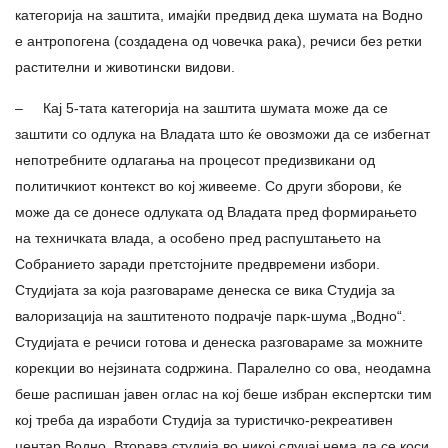
категорија на заштита, имајќи предвид дека шумата на Водно
е антропогена (создадена од човечка рака), речиси без ретки
растителни и животински видови.
– Кај 5-тата категорија на заштита шумата може да се
заштити со одлука на Владата што ќе овозможи да се избегнат
непотребните одлагања на процесот предизвикани од
политичкиот контекст во кој живееме. Со други зборови, ќе
може да се донесе одлуката од Владата пред формирањето
на техничката влада, а особено пред распуштањето на
Собранието заради претстојните предвремени избори.
Студијата за која разговараме денеска се вика Студија за
валоризација на заштитеното подрачје парк-шума „Водно“.
Студијата е речиси готова и денеска разговараме за можните
корекции во нејзината содржина. Паралелно со ова, неодамна
беше распишан јавен оглас на кој беше избран експертски тим
кој треба да изработи Студија за туристичко-рекреативен
центар Водно. Вторава студија во никој случај нема да се коси