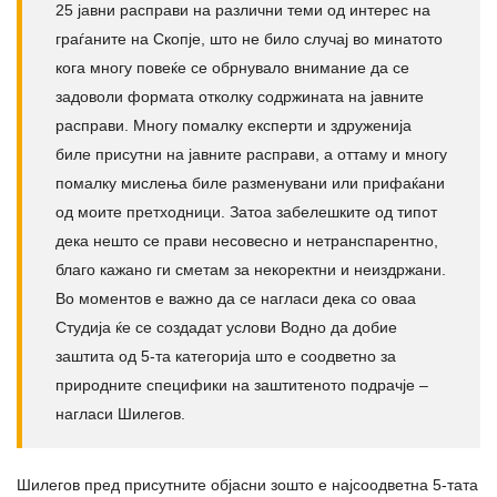
25 јавни расправи на различни теми од интерес на
граѓаните на Скопје, што не било случај во минатото
кога многу повеќе се обрнувало внимание да се
задоволи формата отколку содржината на јавните
расправи. Многу помалку експерти и здруженија
биле присутни на јавните расправи, а оттаму и многу
помалку мислења биле разменувани или прифаќани
од моите претходници. Затоа забелешките од типот
дека нешто се прави несовесно и нетранспарентно,
благо кажано ги сметам за некоректни и неиздржани.
Во моментов е важно да се нагласи дека со оваа
Студија ќе се создадат услови Водно да добие
заштита од 5-та категорија што е соодветно за
природните специфики на заштитеното подрачје –
нагласи Шилегов.
Шилегов пред присутните објасни зошто е најсоодветна 5-тата