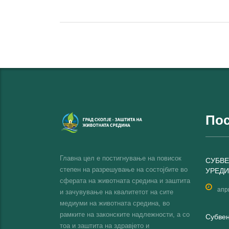
Пос
Главна цел е постигнување на повисок
СУБВЕ
степен на разрешување на состојбите во
УРЕДИ
сферата на животната средина и заштита
апр
и зачувување на квалитетот на сите
медиуми на животната средина, во
рамките на законските надлежности, а со
Субвен
тоа и заштита на здравјето и