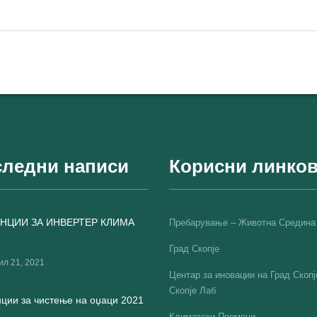
ледни написи
Корисни линко
НЦИИ ЗА ИНВЕРТЕР КЛИМА
Пребарување – Животна Средина
Град Скопје
ил 21, 2021
Центар за иновации на Град Скопј
Скопје Лаб
ции за чистење на оџаци 2021
Климатски Промени