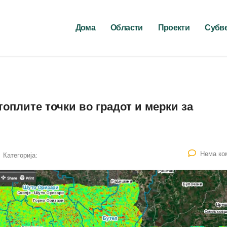
Дома
Области
Проекти
Субв
топлите точки во градот и мерки за
Нема ко
Категорија: