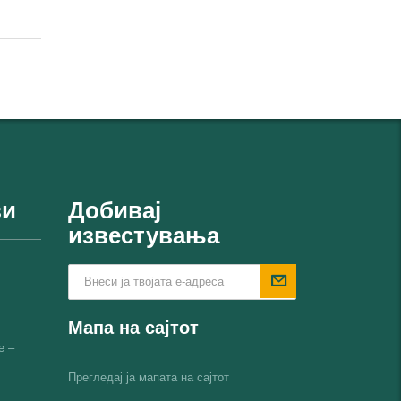
ви
Добивај
известувања
Мапа на сајтот
е –
Прегледај ја мапата на сајтот