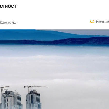
алност
Нема ко
Категорија: