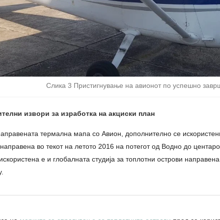
Слика 3 Пристигнување на авионот по успешно завр
телни извори за изработка на акциски план
направената термална мапа со Авион, дополнително се искористе
направена во текот на летото 2016 на потегот од Водно до центаро
искористена е и глобалната студија за топлотни острови направена о
y.