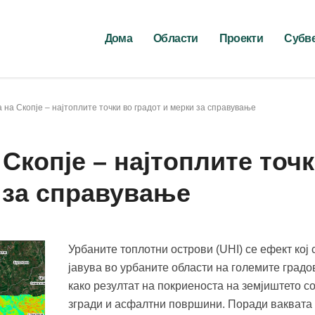
Дома
Области
Проекти
Субв
на Скопје – најтоплите точки во градот и мерки за справување
Скопје – најтоплите точ
 за справување
Урбаните топлотни острови (UHI) се ефект кој 
јавува во урбаните области на големите градо
како резултат на покриеноста на земјиштето с
згради и асфалтни површини. Поради ваквата