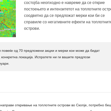
состојба неопходно е навреме да се открие
постоењето и интензитетот на топлотните остр
соодветно да се предложат мерки кои би се
справиле со негативните ефекти на топлотнит
острови.
 и повеќе од 70 предложени акции и мерки кои може да бидат
 конкретна локација.
Испратете ни ги вашите предлози
уари.
 направи откривање на топлотните острови во Скопје, потребно б