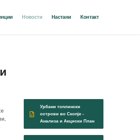
енции
Новости
Настани
Контакт
ки
Урбани топлински
се
острови во Скопје -
ви,
Анализа и Акциски План
о