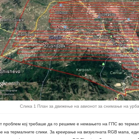
Слика 1 План за движење на авионот за снимање на урба
 проблем кој требаше да го решиме е немањето на ГПС во термал
е на термалните слики. За креирање на визуелната RGB мапа, еди