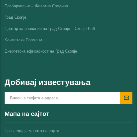
Пребарување – Животна Средина
Град Скопје
Центар за иновации на Град Скопје – Скопје Лаб
Климатски Промени
Енергетска ефикасност на Град Скопјe
Добивај известувања
Мапа на сајтот
Прегледај ја мапата на сајтот