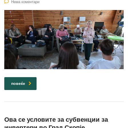
Нема коментари
повеќе
Ова се условите за субвенции за
инвертери во Град Скопје