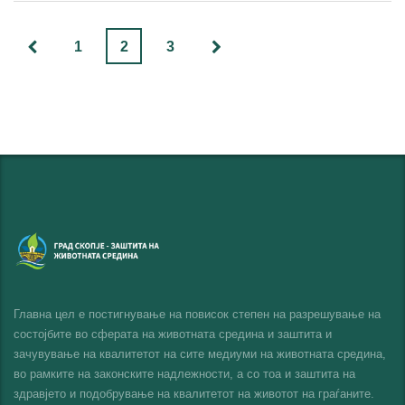
1
2
3
Главна цел е постигнување на повисок степен на разрешување на
состојбите во сферата на животната средина и заштита и
зачувување на квалитетот на сите медиуми на животната средина,
во рамките на законските надлежности, а со тоа и заштита на
здравјето и подобрување на квалитетот на животот на граѓаните.