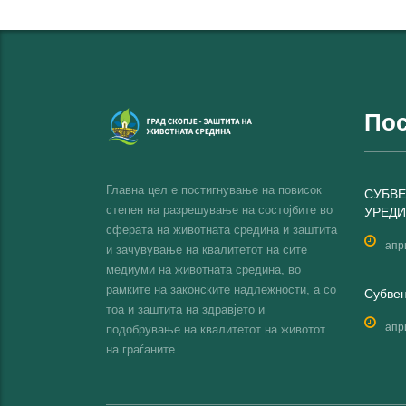
Пос
Главна цел е постигнување на повисок
СУБВЕ
степен на разрешување на состојбите во
УРЕДИ
сферата на животната средина и заштита
апр
и зачувување на квалитетот на сите
медиуми на животната средина, во
рамките на законските надлежности, а со
Субвен
тоа и заштита на здравјето и
апр
подобрување на квалитетот на животот
на граѓаните.