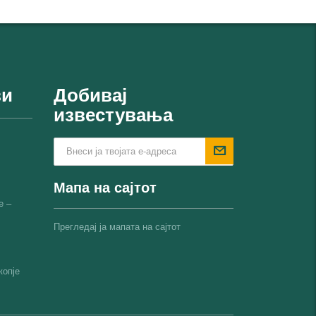
ви
Добивај
известувања
Мапа на сајтот
е –
Прегледај ја мапата на сајтот
копјe