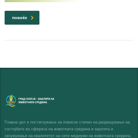
повеќе
Главна цел е постигнување на повисок степен на разрешување на
состојбите во сферата на животната средина и заштита и
зачувување на квалитетот на сите медиуми на животната средина,