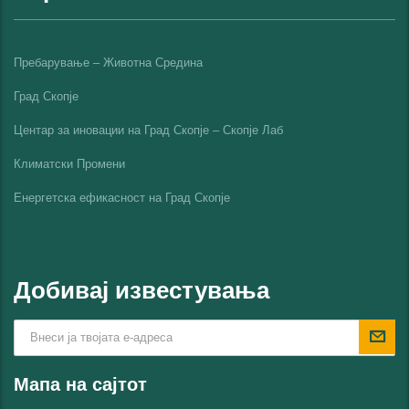
Пребарување – Животна Средина
Град Скопје
Центар за иновации на Град Скопје – Скопје Лаб
Климатски Промени
Енергетска ефикасност на Град Скопјe
Добивај известувања
Мапа на сајтот