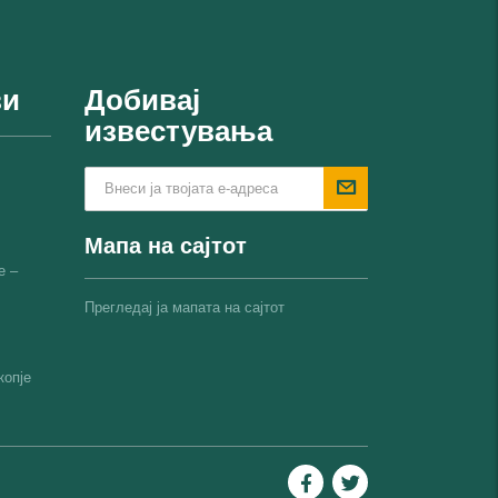
ви
Добивај
известувања
Мапа на сајтот
е –
Прегледај ја мапата на сајтот
копјe