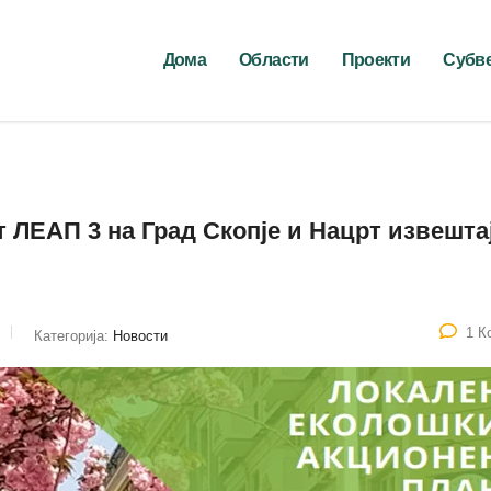
Дома
Области
Проекти
Субв
т ЛЕАП 3 на Град Скопје и Нацрт извешта
1 К
Категорија:
Новости