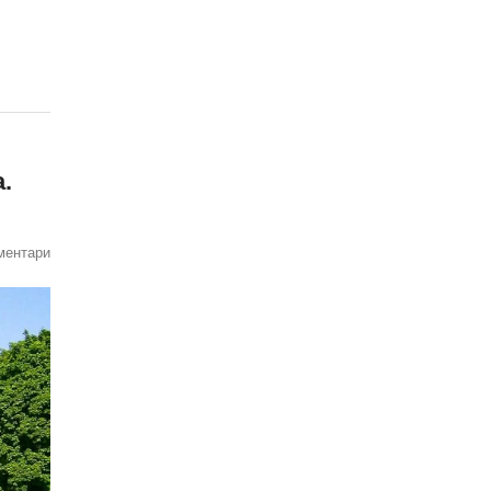
.
ментари