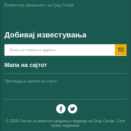
Енергетска ефикасност на Град Скопјe
Добивај известувања
Мапа на сајтот
Прегледај ја мапата на сајтот
© 2018 Сектор за животна средина и природа на Град Скопје. Сите
права задржани.