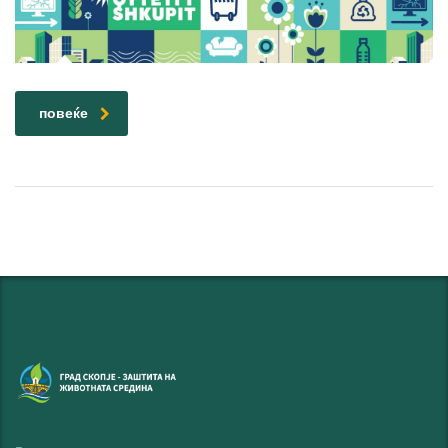
повеќе