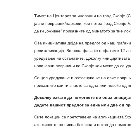
Тимот на Центарот за иновации на град Скопје (С
јавни површини/паркови, кои потоа Град Скопје ќ
да ги „оживее“ приказните од минатото за тие лок
Ова иницијатива дојде на предлог од наш граѓан
ревитализација. Во оваа фаза ќе опфатиме 12 ло
уредување на останатите. Доколку иницијативата
нови јавни површини во Скопје кои може да се ур
Со цел уредување и озеленување на овие површи
приказните кои ги знаете за една или повеќе од н
Доколку сакате да помогнете во оваа инициј
дадете вашиот предлог за еднa или две од п
Сите локации се претставени на апликацијата Sto
ако живеете во нивна близина и потоа да помогне