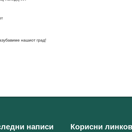
ет
азубавиме нашиот град!
ледни написи
Корисни линко