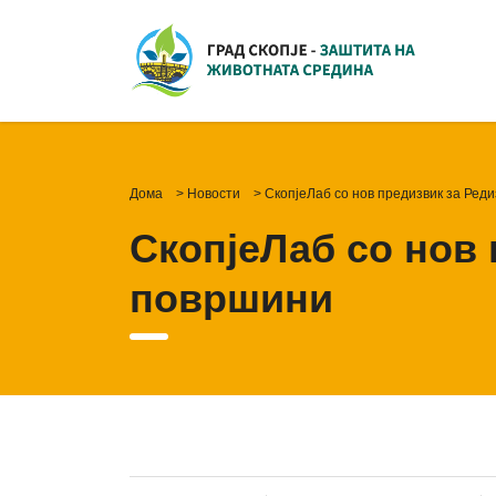
Дома
>
Новости
>
СкопјеЛаб со нов предизвик за Реди
СкопјеЛаб со нов 
површини