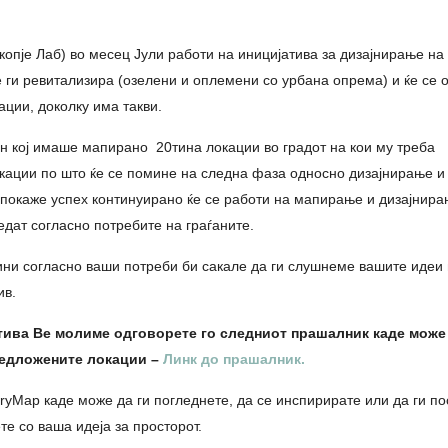
копје Лаб) во месец Јули работи на иницијатива за дизајнирање на
е ги ревитализира (озелени и оплемени со урбана опрема) и ќе се 
ации, доколку има такви.
ин кој имаше мапирано 20тина локации во градот на кои му треба
кации по што ќе се помине на следна фаза односно дизајнирање и
 покаже успех континуирано ќе се работи на мапирање и дизајнира
едат согласно потребите на граѓаните.
ни согласно ваши потреби би сакале да ги слушнеме вашите идеи 
ив.
атива Ве молиме одговорете го следниот прашалник каде може 
редложените локации –
Линк до прашалник.
ryMap каде може да ги погледнете, да се инспирирате или да ги по
те со ваша идеја за просторот.