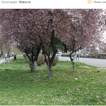
Категорија:
Новости
Нема ко