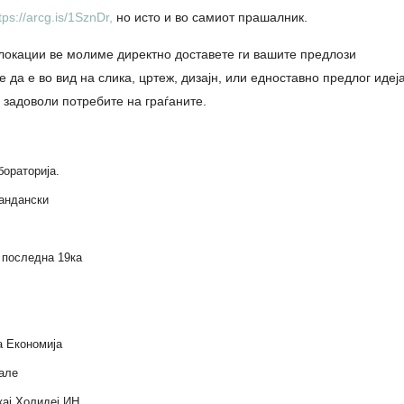
tps://arcg.is/1SznDr,
но исто и во самиот прашалник.
 локации ве молиме директно доставете ги вашите предлози
 да е во вид на слика, цртеж, дизајн, или едноставно предлог идеја
и задоволи потребите на граѓаните.
бораторија.
Сандански
 последна 19ка
а Економија
Кале
кај Холидеј ИН