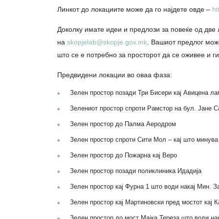
Линкот до локациите може да го најдете овде –
ht
Доколку имате идеи и предлози за повеќе од две
на
skopjelab@skopje.gov.mk
. Вашиот предлог може
што се е потребно за просторот да се оживее и г
Предвидени локации во оваа фаза:
Зелен простор позади Три Бисери кај Авицена ла
Зелениот простор спроти Рамстор на бул. Јане 
Зелен простор до Палма Аеродром
Зелен простор спроти Сити Мол – кај што минува
Зелен простор до Пожарна кај Веро
Зелен простор позади поликлиника Идадија
Зелен простор кај Фурна 1 што води накај Мин. З
Зелен простор кај Мартиновски пред мостот кај 
Зелен простор до мост Мајка Тереза што води на