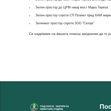
Зелен простор до ЦРМ накај мост Мајка Тереза
Зелен простор спроти СП Планет пред КАМ марк
Зелениот простор спроти ЗОО “Скопје”
Се надеваме на вашата помош заеднички да го р
Пос