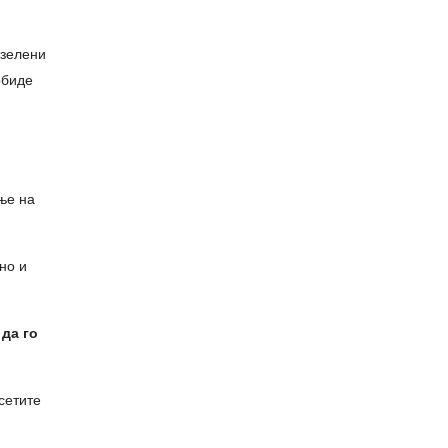
 зелени
обиде
ње на
но и
да го
сетите