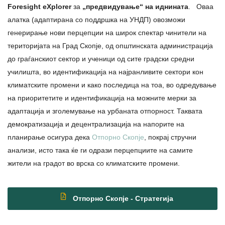
Foresight eXplorer
за
„предвидување“ на иднината
. Оваа
алатка (адаптирана со поддршка на УНДП) овозможи
генерирање нови перцепции на широк спектар чинители на
територијата на Град Скопје, од општинската администрација
до граѓанскиот сектор и ученици од сите градски средни
училишта, во идентификација на најранливите сектори кон
климатските промени и како последица на тоа, во одредување
на приоритетите и идентификација на можните мерки за
адаптација и зголемување на урбаната отпорност. Таквата
демократизација и децентрализација на напорите на
планирање осигура дека
Отпорно Скопје
, покрај стручни
анализи, исто така ќе ги одрази перцепциите на самите
жители на градот во врска со климатските промени.
Отпорно Скопје - Стратегија