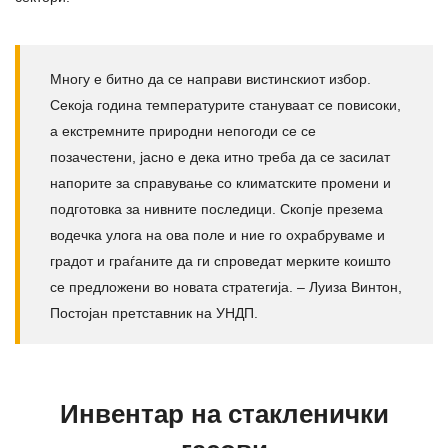
Многу е битно да се направи вистинскиот избор.
Секоја година температурите стануваат се повисоки,
а екстремните природни непогоди се се
позачестени, јасно е дека итно треба да се засилат
напорите за справување со климатските промени и
подготовка за нивните последици. Скопје презема
водечка улога на ова поле и ние го охрабруваме и
градот и граѓаните да ги спроведат мерките коишто
се предложени во новата стратегија. – Луиза Винтон,
Постојан претставник на УНДП.
Инвентар на стакленички