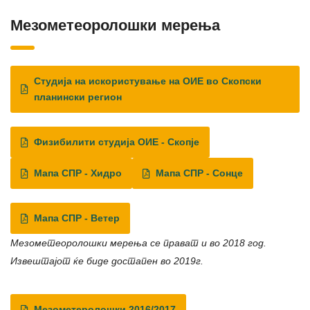
Мезометеоролошки мерења
Студија на искористување на ОИЕ во Скопски
планински регион
Физибилити студија ОИЕ - Скопје
Мапа СПР - Хидро
Мапа СПР - Сонце
Мапа СПР - Ветер
Мезометеоролошки мерења се прават и во 2018 год.
Извештајот ќе биде достапен во 2019г.
Мезометеролошки 2016/2017