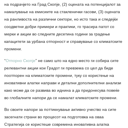
на подрачјето на Град Скопје, (2) оцената на потенцијалот за
намалување на емисиите на стакленички гасови, (3) оцената
на ранливоста на различни сектори, но исто така и следејќи
соодветни добри примери и практики, го трасира патот со
мерки и акции во следните десетина години за градење
капацитети за урбана отпорност и справување со климатските
промени.
“
Отпорно Скопје
” не само што на едно место ги собира сите
релевантни акции кои Градот ги превзема со цел да биде
поотпорен на климатските промени, туку со користење на
иновативни алатки направи и детални дополнителни анализи
како може да се развива во иднина а да придонесува повеќе
во глобалните напори да се намалат климатските промени.
Во своите напори за поттикнување активно учество на сите
засегнати страни во процесот на подготовка на оваа
Стратегија се користеше современа иновативна алатка