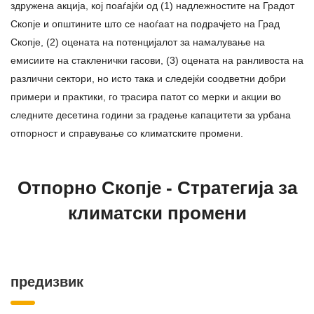
здружена акција, кој поаѓајќи од (1) надлежностите на Градот
Скопје и општините што се наоѓаат на подрачјето на Град
Скопје, (2) оцената на потенцијалот за намалување на
емисиите на стакленички гасови, (3) оцената на ранливоста на
различни сектори, но исто така и следејќи соодветни добри
примери и практики, го трасира патот со мерки и акции во
следните десетина години за градење капацитети за урбана
отпорност и справување со климатските промени.
Отпорно Скопје - Стратегија за
климатски промени
предизвик