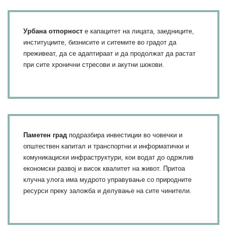
Урбана отпорност
е капацитет на лицата, заедниците,
институциите, бизнисите и ситемите во градот да
преживеат, да се адаптираат и да продолжат да растат
при сите хронични стресови и акутни шокови.
Паметен град
подразбира инвестиции во човечки и
општествен капитал и транспортни и информатички и
комуникациски инфраструктури, кои водат до одржлив
економски развој и висок квалитет на живот. Притоа
клучна улога има мудрото управување со природните
ресурси преку заложба и делување на сите чинители.