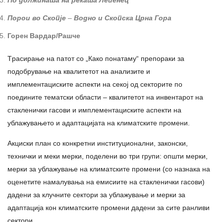
По должината на реката Лепенец
Порои во Скопје
–
Водно и Скопска Црна Гора
Горен Вардар/Рашче
Tрасирање на патот со „Како понатаму“ препораки за
подобрување на квалитетот на анализите и
имплементациските аспекти на секој од секторите по
поедините тематски области – квалитетот на инвентарот на
стакленички гасови и имплементациските аспекти на
ублажувањето и адаптацијата на климатските промени.
Акциски план со конкретни институционални, законски,
технички и меки мерки, поделени во три групи: општи мерки,
мерки за ублажување на климатските промени (со назнака на
оценетите намалувања на емисиите на стакленички гасови)
дадени за клучните сектори за ублажување и мерки за
адаптација кон климатските промени дадени за сите ранливи
сектори.