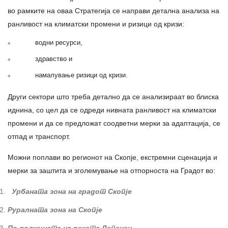
во рамките на оваа Стратегија се направи детална анализа на
ранливост на климатски промени и ризици од кризи:
водни ресурси,
здравство и
намалување ризици од кризи.
Други сектори што треба детално да се анализираат во блиска
иднина, со цел да се одреди нивната ранливост на климатски
промени и да се предложат соодветни мерки за адаптација, се
отпад и транспорт.
Можни поплави во регионот на Скопје, екстремни сценација и
мерки за заштита и зголемување на отпорноста на Градот во:
Урбаната зона на градот Скопје
Руралната зона на Скопје