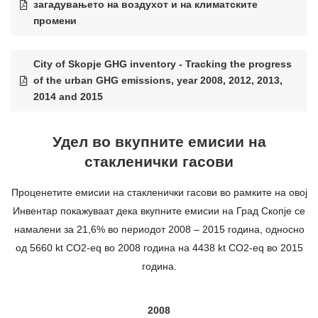
загадувањето на воздухот и на климатските
промени
City of Skopje GHG inventory - Tracking the progress
of the urban GHG emissions, year 2008, 2012, 2013,
2014 and 2015
Удел во вкупните емисии на
стакленички гасови
Проценетите емисии на стакленички гасови во рамките на овој
Инвентар покажуваат дека вкупните емисии на Град Скопје се
намалени за 21,6% во периодот 2008 – 2015 година, односно
од 5660 kt CO
2
-eq во 2008 година на 4438 kt CO
2
-eq во 2015
година.
2008