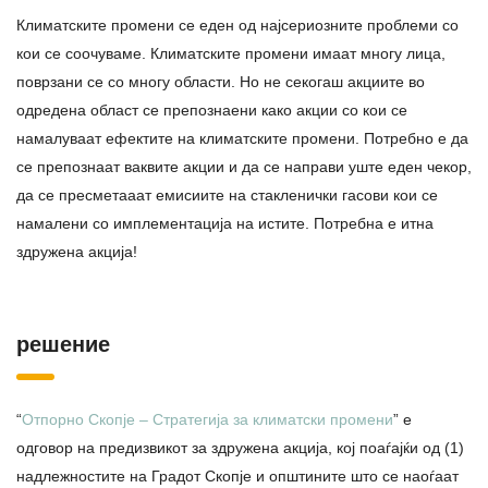
Климатските промени се еден од најсериозните проблеми со
кои се соочуваме. Климатските промени имаат многу лица,
поврзани се со многу области. Но не секогаш акциите во
одредена област се препознаени како акции со кои се
намалуваат ефектите на климатските промени. Потребно е да
се препознаат ваквите акции и да се направи уште еден чекор,
да се пресметааат емисиите на стакленички гасови кои се
намалени со имплементација на истите. Потребна е итна
здружена акција!
решение
“
Отпорно Скопје – Стратегија за климатски промени
” е
одговор на предизвикот за здружена акција, кој поаѓајќи од (1)
надлежностите на Градот Скопје и општините што се наоѓаат