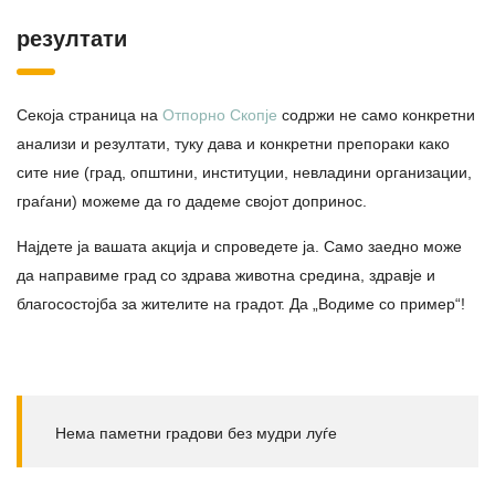
резултати
Секоја страница на
Отпорно Скопје
содржи не само конкретни
анализи и резултати, туку дава и конкретни препораки како
сите ние (град, општини, институции, невладини организации,
граѓани) можеме да го дадеме својот допринос.
Најдете ја вашата акција и спроведете ја. Само заедно може
да направиме град со здрава животна средина, здравје и
благосостојба за жителите на градот. Да
„Водиме со пример“!
Нема паметни градови без мудри луѓе