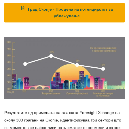
Град Скопје - Процена на потенцијалот за
ублажување
Резултатите од примената на алатката Foresight Xchange на
околу 300 граѓани на Скопје, идентификуваа три сектори што
во моментов се најранливи на климатските промени и за кои