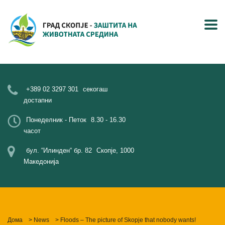
+389 02 3297 301
секогаш
достапни
Понеделник - Петок
8.30 - 16.30
часот
бул. “Илинден“ бр. 82
Скопје, 1000
Македонија
Дома
>
News
>
Floods – The picture of Skopje that nobody wants!