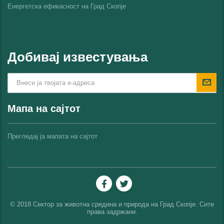
Енергетска ефикасност на Град Скопјe
Добивај известувања
Мапа на сајтот
Прегледај ја мапата на сајтот
© 2018 Сектор за животна средина и природа на Град Скопје. Сите
права задржани.