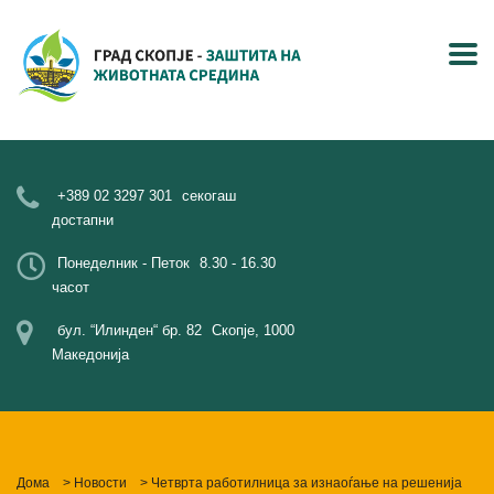
+389 02 3297 301
секогаш
достапни
Понеделник - Петок
8.30 - 16.30
часот
бул. “Илинден“ бр. 82
Скопје, 1000
Македонија
Дома
>
Новости
>
Четврта работилница за изнаоѓање на решенија