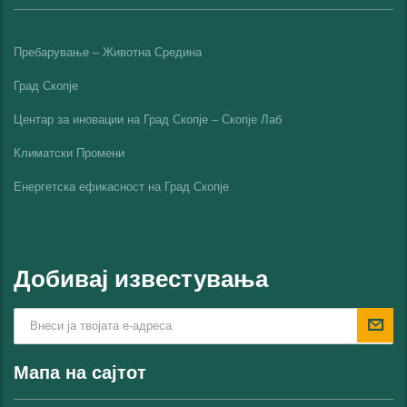
Пребарување – Животна Средина
Град Скопје
Центар за иновации на Град Скопје – Скопје Лаб
Климатски Промени
Енергетска ефикасност на Град Скопјe
Добивај известувања
Мапа на сајтот