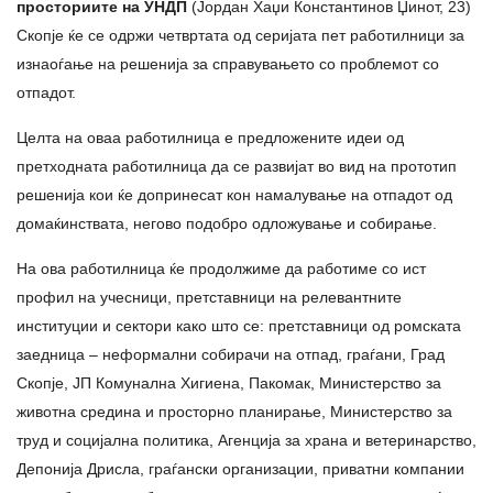
просториите на УНДП
(Јордан Хаџи Константинов Џинот, 23)
Скопје ќе се одржи четвртата од серијата пет работилници за
изнаоѓање на решенија за справувањето со проблемот со
отпадот.
Целта на оваа работилница е предложените идеи од
претходната работилница да се развијат во вид на прототип
решенија кои ќе допринесат кон намалување на отпадот од
домаќинствата, негово подобро одложување и собирање.
На ова работилница ќе продолжиме да работиме со ист
профил на учесници, претставници на релевантните
институции и сектори како што се: претставници од ромската
заедница – неформални собирачи на отпад, граѓани, Град
Скопје, ЈП Комунална Хигиена, Пакомак, Министерство за
животна средина и просторно планирање, Министерство за
труд и социјална политика, Агенција за храна и ветеринарство,
Депонија Дрисла, граѓански организации, приватни компании