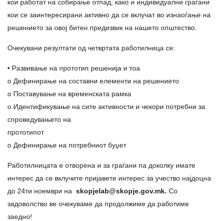
кои работат на собирање отпад, како и индивидуални граѓани
кои се заинтересирани активно да се вклучат во изнаоѓање на
решението за овој битен предизвик на нашето општество.
Очекувани резултати од четвртата работилница се:
• Развивање на прототип решенија и тоа
o Дефинирање на составни елементи на решението
o Поставување на временската рамка
o Идентификување на сите активности и чекори потребни за
спроведувањето на
прототипот
o Дефинирање на потребниот буџет
Работилницата е отворена и за граѓани па доколку имате
интерес да се вклучите пријавете интерес за учество најдоцна
до 24ти ноември на
skopjelab@skopje.gov.mk.
Со
задоволство ве очекуваме да продолжиме да работиме
заедно!