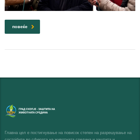
повеќе
Главна цел е постигнување на повисок степен на разрешување на
состојбите во сферата на животната средина и заштита и