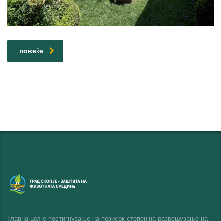
повеќе
Главна цел е постигнување на повисок степен на разрешување на