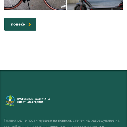
повеќе
Главна цел е постигнување на повисок степен на разрешување на
состојбите во сферата на животната средина и заштита и