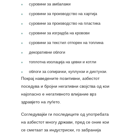
суровини за амбалажи
суровини за производство на хартија
суровини за производство на пластика
суровини за изградба на кровови
суровини за текстил отпорен на топлина
декоративни облоги
топлотна изолација на цевки и котли
облоги за сопирачки, куплунзи и дихтунзи.
Покрај наведените позитивни, азбестот
поседува и бројни негативни својства од кои
најопасно е негативното влијание врз
здравјето на луѓето.
Согледувајќи ги последиците од употребата
на азбестот многу држави, пред се оние кои
се сметаат за индустриски, го забранија