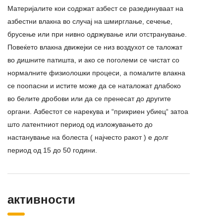
Материјалите кои содржат азбест се разединуваат на
азбестни влакна во случај на шмирглање, сечење,
брусење или при нивно одржување или отстранување.
Повеќето влакна движејки се низ воздухот се таложат
во дишните патишта, и ако се поголеми се чистат со
нормалните физиолошки процеси, а помалите влакна
се поопасни и истите може да се наталожат длабоко
во белите дробови или да се пренесат до другите
органи. Азбестот се нарекува и “прикриен убиец“ затоа
што латентниот период од изложувањето до
настанување на болеста ( најчесто ракот ) е долг
период од 15 до 50 години.
активности