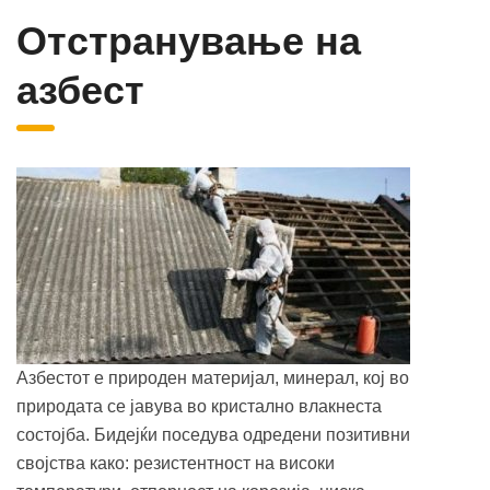
Отстранување на
азбест
Азбестот е природен материјал, минерал, кој во
природата се јавува во кристално влакнеста
состојба. Бидејќи поседува одредени позитивни
својства како: резистентност на високи