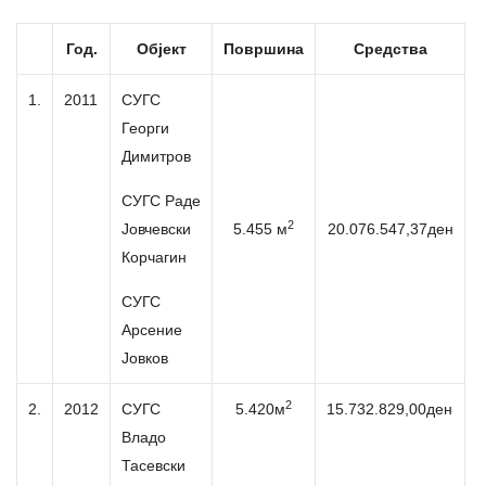
Год.
Објект
Површина
Средства
1.
2011
СУГС
Георги
Димитров
СУГС Раде
2
Јовчевски
5.455 м
20.076.547,37ден
Корчагин
СУГС
Арсение
Јовков
2
2.
2012
СУГС
5.420м
15.732.829,00ден
Владо
Тасевски