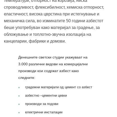
температури, отпорност на корозија, ниска
спроводливост, флексибилност, хемиска отпорност,
еластичност, висока цврстина при истегнување и
механичка сила, во изминатите 50 години азбестот
беше употребуван како материјал за градење, за
обложување и топлотно-звучна изолација на
канцеларии, фабрики и домови.
Денешните светски студии укажуваат на
3.000 различни видови на комерцијални
производи кои содржат азбест како
следните:
градежни материјали од цемент со азбест
азбестно –цементни цевки
производи за подови
електрични инсталации