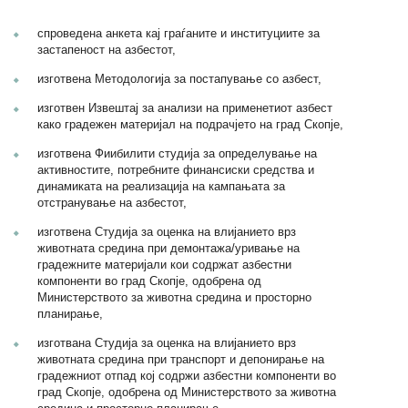
спроведена анкета кај граѓаните и институциите за
застапеност на азбестот,
изготвена Методологија за постапување со азбест,
изготвен Извештај за анализи на применетиот азбест
како градежен материјал на подрачјето на град Скопје,
изготвена Фиибилити студија за определување на
активностите, потребните финансиски средства и
динамиката на реализација на кампањата за
отстранување на азбестот,
изготвена Студија за оценка на влијанието врз
животната средина при демонтажа/уривање на
градежните материјали кои содржат азбестни
компоненти во град Скопје, одобрена од
Министерството за животна средина и просторно
планирање,
изготвана Студија за оценка на влијанието врз
животната средина при транспорт и депонирање на
градежниот отпад кој содржи азбестни компоненти во
град Скопје, одобрена од Министерството за животна