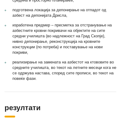
средина и просторно планирање,
подготвена локација за депонирање на отпадот од
азбест на депонијата Дрисла,
изработена предмер – пресметка за отстранување на
азбестните кровни покривачи на објектите на сите
средни училишта (во надлежност на Град Скопје),
нивно депонирање, реконструкција на кровните
конструкции (по потреба) и поставување на нови
покриви,
реализирање на замената на азбестот на ктововите во
средните училишта, во текот на летните месеци кога не
се одржува настава, според сите прописи, во текот на
повеќе фази.
резултати