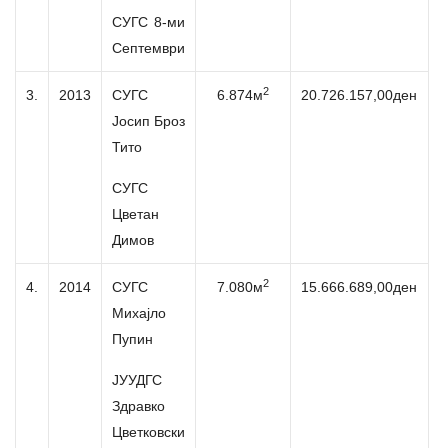
СУГС 8-ми
Септември
2
3.
2013
СУГС
6.874м
20.726.157,00ден
Јосип Броз
Тито
СУГС
Цветан
Димов
2
4.
2014
СУГС
7.080м
15.666.689,00ден
Михајло
Пупин
ЈУУДГС
Здравко
Цветковски