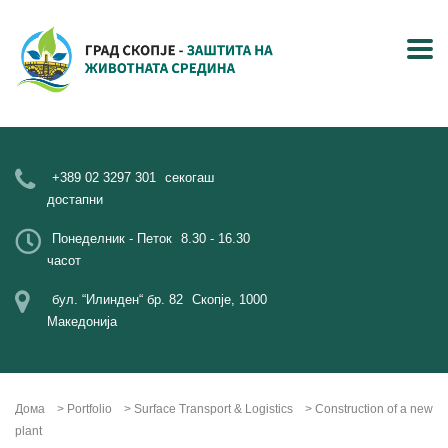
+389 02 3297 301
секогаш
достапни
Понеделник - Петок
8.30 - 16.30
часот
бул. “Илинден“ бр. 82
Скопје, 1000
Македонија
Дома
>
Portfolio
>
Surface Transport & Logistics
>
Construction of a new
plant