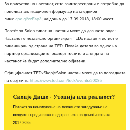
За присуство на настанот, сите заинтересирани е потребно да
пополнат апликационен формулар на следниов
линк:
goo.gl/xxEap3
; најдоцна до 17.09.2018, 18:00 часот.
Повеќе за Salon типот на настани може да дознаете овде:
Настанот е независно организиран ТEDх настан и истиот е
лиценциран од страна на TED. Повеќе детали во однос на
партнер организациитe, експерт гостите и агендата на
настанот ќе бидат дополнително објавени.
Официјалниот TEDxSkopjeSalon настан може да го погледнете
на овој линк:
https://www.ted.com/tedx/events/30095
Скопје Дише - Утопија или реалност?
Патоказ за намалување на локалното загадување на
воздухот предизвикано од греењето на домаќинствата
2017-2025