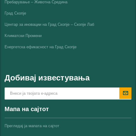
Пребарување – Животна Средина
Град Скопје
Центар за иновации на Град Скопје – Скопје Лаб
Климатски Промени
Енергетска ефикасност на Град Скопјe
Добивај известувања
Мапа на сајтот
Прегледај ја мапата на сајтот