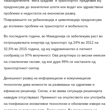
таканаречените “мега градови” е транспортот, предизвик кој
придонесува до значителни штети кои водат кон здравствени
проблеми и недостаток на економски развој.
Поврзувањето на урбанизација и цивилизација придонесува
до зголемен проблем на транспортот и мобилноста.
Во последните години, во Македонија се забележува раст во
потрошувачката енергија од транспорт, од 24% во 2012 на
32,5% во 2015 година, од кој најдоминантен е патниот
сообраќај со 97% вклученост. Ова резултира со високи емисии
на стакленички гасови, од кои дури 99% се настанати од
транспортниот сектор.
Денешниот развој на информациски и комуникациски
технологии дава можности за развивање на одржливи и
ефикасни решенија. Сепак, и во ваква ситуација решенијата
навидум отсуствуваат. Преминот на општеството кон употреба
на поефикасни иновативни технологии и обновливи извори на
енергија ги вклучува сите. Токму затоа, Ве покануваме на