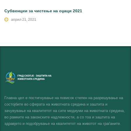
Субвенции за чистење на оџаци 2021
април 21, 2021
Главна цел е постигнување на повисок степен на разрешување на
состојбите во сферата на животната средина и заштита и
зачувување на квалитетот на сите медиуми на животната средина,
во рамките на законските надлежности, а со тоа и заштита на
здравјето и подобрување на квалитетот на животот на граѓаните.