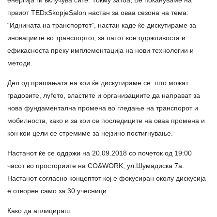
првиот TEDxSkopjeSalon настан за оваа сезона на тема:
“Иднината на транспортот”, настан каде ќе дискутираме за
иновациите во транспортот, за патот кон одржливоста и
ефикасноста преку имплементација на нови технологии и
методи.
Дел од прашањата на кои ќе дискутираме се: што можат
градовите, луѓето, властите и организациите да направат за
нова фундаментална промена во гледање на транспорот и
мобилноста, како и за кои се последиците на оваа промена и
кон кои цели се стремиме за нејзино постигнување.
Настанот ќе се оддржи на 20.09.2018 со почеток од 19:00
часот во просториите на CO&WORK, ул.Шумадиска 7а.
Настанот согласно концептот кој е фокусиран околу дискусија
е отворен само за 30 учесници.
Како да аплицираш: