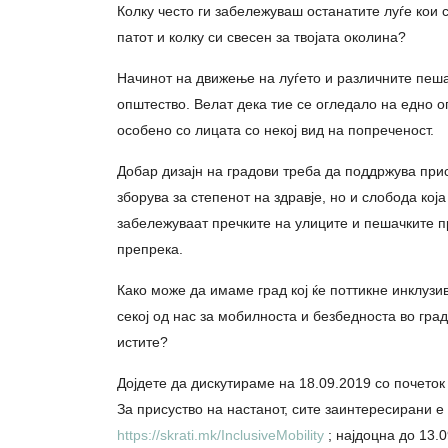
Колку често ги забележуваш останатите луѓе кои
патот и колку си свесен за твојата околина?
Начинот на движење на луѓето и различните пеша
општество. Велат дека тие се огледало на едно о
особено со лицата со некој вид на попреченост.
Добар дизајн на градови треба да поддржува прис
зборува за степенот на здравје, но и слобода која 
забележуваат пречките на улиците и пешачките п
препрека.
Како може да имаме град кој ќе поттикне инклузи
секој од нас за мобилноста и безбедноста во гр
истите?
Дојдете да дискутираме на 18.09.2019 со почеток
За присуство на настанот, сите заинтересирани е
https://skrati.mk/InclusiveMobility
; најдоцна до 13.0