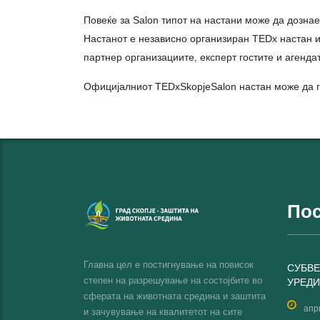
Повеќе за Salon типот на настани може да дозна
Настанот е независно организиран ТEDх настан и
партнер организациитe, експерт гостите и агенда
Официјалниот TEDxSkopjeSalon настан може да го
Пос
Главна цел е постигнување на повисок
СУБВЕ
степен на разрешување на состојбите во
УРЕДИ
сферата на животната средина и заштита
апр
и зачувување на квалитетот на сите