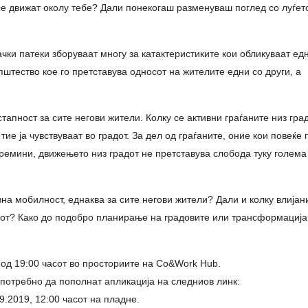
 се движат околу тебе? Дали понекогаш разменуваш поглед со луѓет
чки патеки зборуваат многу за катактеристиките кои обликуваат ед
пштество кое го претставува односот на жителите едни со други, а
тапност за сите негови жители. Колку се активни граѓаните низ гра
тие ја чувствуваат во градот. За дел од граѓаните, оние кои повеќе 
ремини, движењето низ градот не претставува слобода туку голема
вна мобилност, еднаква за сите негови жители? Дали и колку влија
адот? Како до подобро планирање на градовите или трансформација
 од 19:00 часот во просториите на Co&Work Hub.
 потребно да пополнат апликациja на следниов линк:
9.2019, 12:00 часот на пладне.