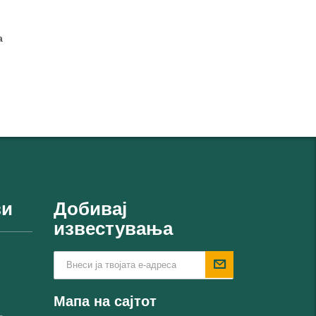
а
ви
Добивај
известувања
Мапа на сајтот