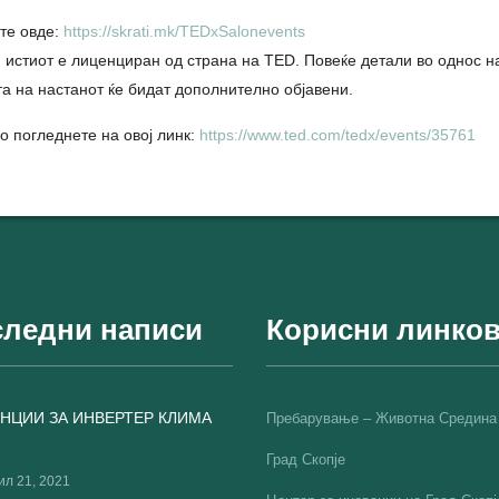
ете овде:
https://skrati.mk/TEDxSalonevents
 истиот е лиценциран од страна на TED. Повеќе детали во однос н
та на настанот ќе бидат дополнително објавени.
 погледнете на овој линк:
https://www.ted.com/tedx/events/35761
ледни написи
Корисни линко
НЦИИ ЗА ИНВЕРТЕР КЛИМА
Пребарување – Животна Средина
Град Скопје
ил 21, 2021