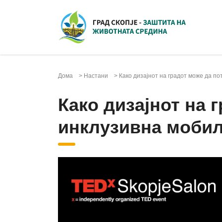
Дома
>
Настани
>
Како дизајнот на градот може да п
Како дизајнот на 
инклузивна моби