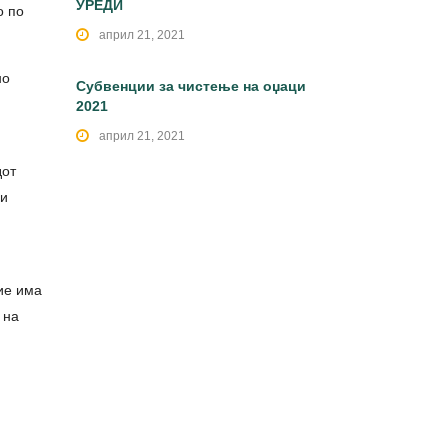
УРЕДИ
о по
април 21, 2021
но
Субвенции за чистење на оџаци
2021
април 21, 2021
дот
ги
ние има
 на