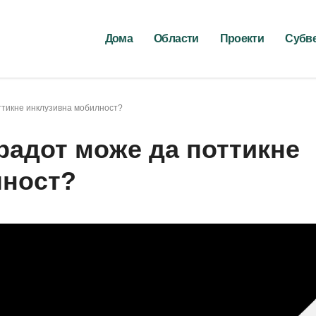
Дома
Области
Проекти
Субв
оттикне инклузивна мобилност?
градот може да поттикне
лност?